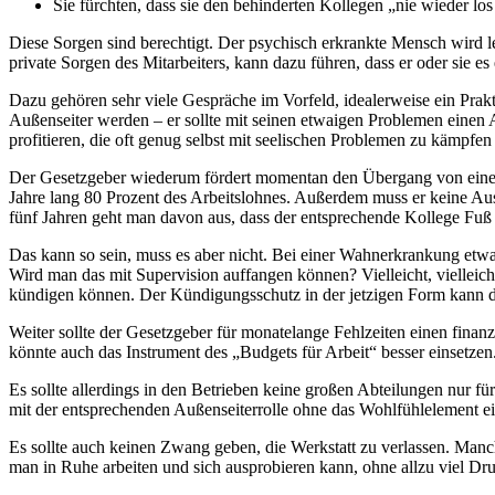
Sie fürchten, dass sie den behinderten Kollegen „nie wieder lo
Diese Sorgen sind berechtigt. Der psychisch erkrankte Mensch wird 
private Sorgen des Mitarbeiters, kann dazu führen, dass er oder sie 
Dazu gehören sehr viele Gespräche im Vorfeld, idealerweise ein Prakt
Außenseiter werden – er sollte mit seinen etwaigen Problemen einen
profitieren, die oft genug selbst mit seelischen Problemen zu kämpfen 
Der Gesetzgeber wiederum fördert momentan den Übergang von einer W
Jahre lang 80 Prozent des Arbeitslohnes. Außerdem muss er keine Ausg
fünf Jahren geht man davon aus, dass der entsprechende Kollege Fuß g
Das kann so sein, muss es aber nicht. Bei einer Wahnerkrankung etwa
Wird man das mit Supervision auffangen können? Vielleicht, vielleich
kündigen können. Der Kündigungsschutz in der jetzigen Form kann da
Weiter sollte der Gesetzgeber für monatelange Fehlzeiten einen finan
könnte auch das Instrument des „Budgets für Arbeit“ besser einsetzen
Es sollte allerdings in den Betrieben keine großen Abteilungen nur 
mit der entsprechenden Außenseiterrolle ohne das Wohlfühlelement ei
Es sollte auch keinen Zwang geben, die Werkstatt zu verlassen. Manch
man in Ruhe arbeiten und sich ausprobieren kann, ohne allzu viel D