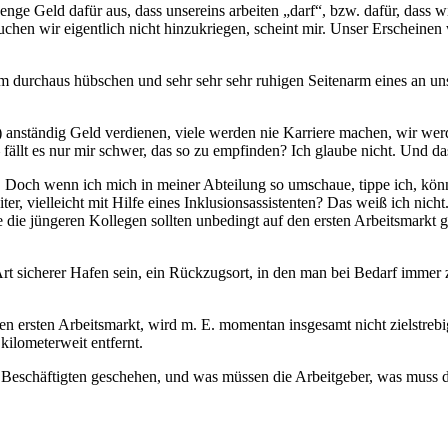
Menge Geld dafür aus, dass unsereins arbeiten „darf“, bzw. dafür, dass
hen wir eigentlich nicht hinzukriegen, scheint mir. Unser Erscheinen 
einem durchaus hübschen und sehr sehr sehr ruhigen Seitenarm eines an 
 anständig Geld verdienen, viele werden nie Karriere machen, wir wer
fällt es nur mir schwer, das so zu empfinden? Ich glaube nicht. Und d
 Doch wenn ich mich in meiner Abteilung so umschaue, tippe ich, könnt
er, vielleicht mit Hilfe eines Inklusionsassistenten? Das weiß ich nicht.
die jüngeren Kollegen sollten unbedingt auf den ersten Arbeitsmarkt g
 Art sicherer Hafen sein, ein Rückzugsort, in den man bei Bedarf imme
ersten Arbeitsmarkt, wird m. E. momentan insgesamt nicht zielstrebig 
kilometerweit entfernt.
Beschäftigten geschehen, und was müssen die Arbeitgeber, was muss d