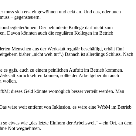
er muss sich erst eingewöhnen und eckt an. Und das, oder auch
 muss – gegensteuern.
ionsbegleiter/innen. Der behinderte Kollege darf nicht zum
nen. Davon könnten auch die regulären Kollegen im Betrieb
ten Menschen aus der Werkstatt regulär beschäftigt, erhält fünf
itgebern bisher „nicht weh tut“.) Danach ist allerdings Schluss. Nach
e es ggfs. auch zu einem peinlichen Auftritt im Betrieb kommen.
Werkstatt zurückkehren können, sollte der Arbeitgeber ihn auch
n wollen.
ie WfbM; dieses Geld könnte womöglich besser verteilt werden. Man
 Das wäre weit entfernt von Inklusion, es wäre eine WfbM im Betrieb
n so etwas wie „das letzte Einhorn der Arbeitswelt“ – ein Ort, an dem
t ohne Not wegnehmen.