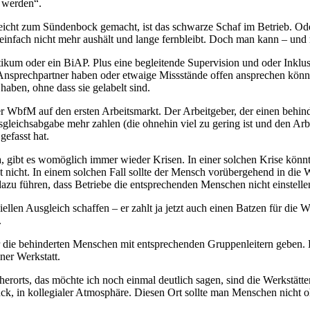
s werden“.
leicht zum Sündenbock gemacht, ist das schwarze Schaf im Betrieb. Od
es einfach nicht mehr aushält und lange fernbleibt. Doch man kann – und
ikum oder ein BiAP. Plus eine begleitende Supervision und oder Inklus
 Ansprechpartner haben oder etwaige Missstände offen ansprechen kön
haben, ohne dass sie gelabelt sind.
bfM auf den ersten Arbeitsmarkt. Der Arbeitgeber, der einen behinder
leichsabgabe mehr zahlen (die ohnehin viel zu gering ist und den Arbe
efasst hat.
, gibt es womöglich immer wieder Krisen. In einer solchen Krise könnt
t nicht. In einem solchen Fall sollte der Mensch vorübergehend in die 
zu führen, dass Betriebe die entsprechenden Menschen nicht einstelle
ziellen Ausgleich schaffen – er zahlt ja jetzt auch einen Batzen für d
.
für die behinderten Menschen mit entsprechenden Gruppenleitern geben.
ner Werkstatt.
erorts, das möchte ich noch einmal deutlich sagen, sind die Werkstätte
ruck, in kollegialer Atmosphäre. Diesen Ort sollte man Menschen nich