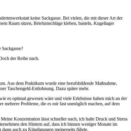
dertenwerkstatt keine Sackgasse. Bei vielen, die mit dieser Art der
einem Raum sitzen, Briefumschläge kleben, basteln, Kugellager
ne Sackgasse?
. Doch der Reihe nach.
tikum. Aus dem Praktikum wurde eine berufsbildende Maßnahme,
 einer Taschengeld-Entlohnung. Dazu später mehr.
 wie es optimal gewesen wäre und viele Erlebnisse haben mich an der
aber mehrere Probleme, die es mir fast unmöglich machen, auf dem
Meine Konzentration lässt schneller nach, ich halte Druck und Stress
Unternehmen den Hintern auf, dass ich binnen weniger Monate im
g dann auch zu Kündigungen meinerseits führte.