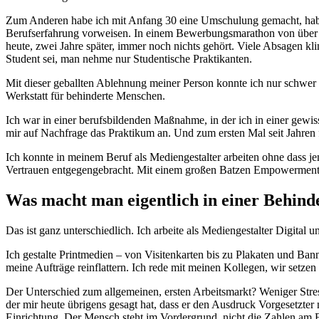
Zum Anderen habe ich mit Anfang 30 eine Umschulung gemacht, habe v
Berufserfahrung vorweisen. In einem Bewerbungsmarathon von über 8
heute, zwei Jahre später, immer noch nichts gehört. Viele Absagen kli
Student sei, man nehme nur Studentische Praktikanten.
Mit dieser geballten Ablehnung meiner Person konnte ich nur schwer
Werkstatt für behinderte Menschen.
Ich war in einer berufsbildenden Maßnahme, in der ich in einer gewis
mir auf Nachfrage das Praktikum an. Und zum ersten Mal seit Jahren
Ich konnte in meinem Beruf als Mediengestalter arbeiten ohne dass 
Vertrauen entgegengebracht. Mit einem großen Batzen Empowerment 
Was macht man eigentlich in einer Behind
Das ist ganz unterschiedlich. Ich arbeite als Mediengestalter Digita
Ich gestalte Printmedien – von Visitenkarten bis zu Plakaten und Banne
meine Aufträge reinflattern. Ich rede mit meinen Kollegen, wir setz
Der Unterschied zum allgemeinen, ersten Arbeitsmarkt? Weniger Stres
der mir heute übrigens gesagt hat, dass er den Ausdruck Vorgesetzter
Einrichtung. Der Mensch steht im Vordergrund, nicht die Zahlen am E