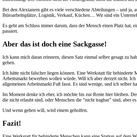
Bei den Alexianern gibt es viele verschiedene Abteilungen – und ja, 
Büroarbeitsplätze, Logistik, Verkauf, Küchen… Wir sind ein Unterneh
Es geht am Schluss immer darum, dass der Mensch einen Platz hat, ein
passiert.
Aber das ist doch eine Sackgasse!
Ich kann mich daran erinnern, diesen Satz einmal selber gesagt zu h
gehen.
Ich hätte nicht falscher liegen können. Eine Werkstatt für behindert
Arbeitsmarkt bewerben wollen würde. Will ich aber derzeit nicht. Ich
allgemeinen Arbeitsmarkt Fuß fasst. Es sind wenige, und ich selber ha
Im Moment denke ich eher, ich möchte bis zur Rente hier bleiben. Denn
die nicht erlaubt sind, oder Menschen die “nicht tragbar” sind, aber es 
Und wenn gehen will, wird einem geholfen.
Fazit!
Eine Werkstatt für behinderte Menschen kann eine Station auf dem Weg d