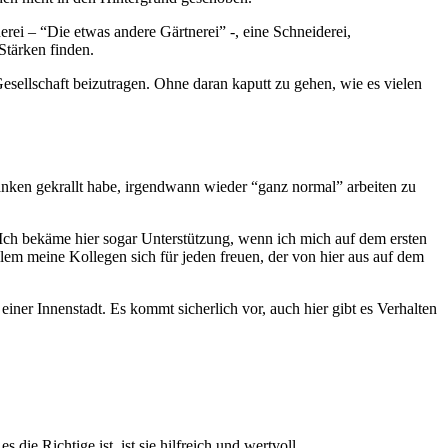
rei – “Die etwas andere Gärtnerei” -, eine Schneiderei,
 Stärken finden.
esellschaft beizutragen. Ohne daran kaputt zu gehen, wie es vielen
anken gekrallt habe, irgendwann wieder “ganz normal” arbeiten zu
. Ich bekäme hier sogar Unterstützung, wenn ich mich auf dem ersten
llem meine Kollegen sich für jeden freuen, der von hier aus auf dem
einer Innenstadt. Es kommt sicherlich vor, auch hier gibt es Verhalten
die Richtige ist, ist sie hilfreich und wertvoll.