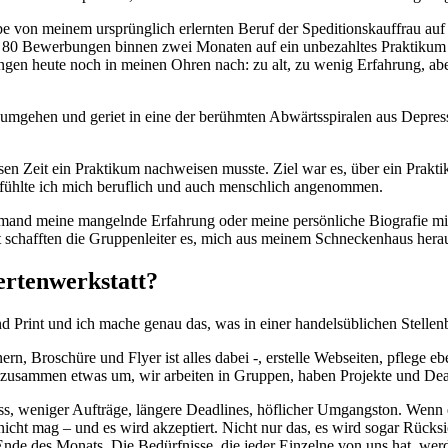
on meinem ursprünglich erlernten Beruf der Speditionskauffrau auf Me
0 Bewerbungen binnen zwei Monaten auf ein unbezahltes Praktikum ha
ngen heute noch in meinen Ohren nach: zu alt, zu wenig Erfahrung, aber
 umgehen und geriet in eine der berühmten Abwärtsspiralen aus Depress
sen Zeit ein Praktikum nachweisen musste. Ziel war es, über ein Prakt
 fühlte ich mich beruflich und auch menschlich angenommen.
jemand meine mangelnde Erfahrung oder meine persönliche Biografie mi
schafften die Gruppenleiter es, mich aus meinem Schneckenhaus hera
ertenwerkstatt?
l und Print und ich mache genau das, was in einer handelsüblichen Stell
rn, Broschüre und Flyer ist alles dabei -, erstelle Webseiten, pflege e
en zusammen etwas um, wir arbeiten in Gruppen, haben Projekte und Dea
s, weniger Aufträge, längere Deadlines, höflicher Umgangston. Wenn e
 nicht mag – und es wird akzeptiert. Nicht nur das, es wird sogar Rück
nde des Monats. Die Bedürfnisse, die jeder Einzelne von uns hat, wer