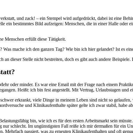
rkstatt, und zack! – ein Stempel wird aufgedrückt, dabei ist eine Behin
lle ein bestimmtes Bild aufzeigen: Menschen, die in einer Halle oder 
che Menschen erfüllt diese Tätigkeit.
en? Was mache ich den ganzen Tag? Wie bin ich hier gelandet? Ist es ei
ch an dieser Stelle nicht bestreiten, doch es gibt auch andere Beispiele
tatt?
. Mehr oder minder. Es war eine Email mit der Frage nach einem Prak
gangen. Heißt: ich bin fest angestellt. Mit Vertrag, Urlaubstagen und
 schwer erkrankt, viele Dinge in meinem Leben sind nicht so gelaufen,
ordversuche und Klinikaufenthalte später gelte ich zwar stabil, habe 
astungsfähig bin, wie ich es für den ersten Arbeitsmarkt sein müsste. 
 nur schlecht. Im ungünstigsten Fall reiße ich mir dermaßen für ein 
 Mehrfach passiert, was zu erneuten Klinikaufenthalten und oft genu