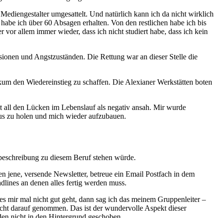
diengestalter umgesattelt. Und natürlich kann ich da nicht wirklich
be ich über 60 Absagen erhalten. Von den restlichen habe ich bis
 vor allem immer wieder, dass ich nicht studiert habe, dass ich kein
ionen und Angstzuständen. Die Rettung war an dieser Stelle die
ikum den Wiedereinstieg zu schaffen. Die Alexianer Werkstätten boten
t all den Lücken im Lebenslauf als negativ ansah. Mir wurde
us zu holen und mich wieder aufzubauen.
enbeschreibung zu diesem Beruf stehen würde.
ben jene, versende Newsletter, betreue ein Email Postfach in dem
dlines an denen alles fertig werden muss.
s mir mal nicht gut geht, dann sag ich das meinem Gruppenleiter –
sicht darauf genommen. Das ist der wundervolle Aspekt dieser
den nicht in den Hintergrund geschoben.