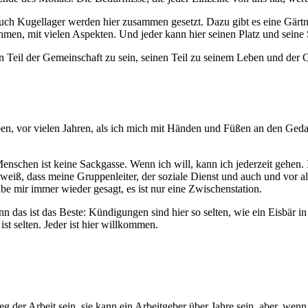
auch Kugellager werden hier zusammen gesetzt. Dazu gibt es eine Gärtne
men, mit vielen Aspekten. Und jeder kann hier seinen Platz und seine
 Teil der Gemeinschaft zu sein, seinen Teil zu seinem Leben und der G
aben, vor vielen Jahren, als ich mich mit Händen und Füßen an den Ged
e Menschen ist keine Sackgasse. Wenn ich will, kann ich jederzeit gehen
 weiß, dass meine Gruppenleiter, der soziale Dienst und auch und vor a
be mir immer wieder gesagt, es ist nur eine Zwischenstation.
 das ist das Beste: Kündigungen sind hier so selten, wie ein Eisbär in 
ist selten. Jeder ist hier willkommen.
er Arbeit sein, sie kann ein Arbeitgeber über Jahre sein, aber, wenn es 