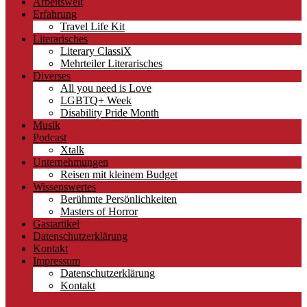
Arbeitswelt
Erfahrung
Travel Life Kit
Literarisches
Literary ClassiX
Mehrteiler Literarisches
Diverses
All you need is Love
LGBTQ+ Week
Disability Pride Month
Musik
Podcast
Xtalk
Unternehmungen
Reisen mit kleinem Budget
Wissenswertes
Berühmte Persönlichkeiten
Masters of Horror
Gastartikel
Datenschutzerklärung
Kontakt
Impressum
Datenschutzerklärung
Kontakt