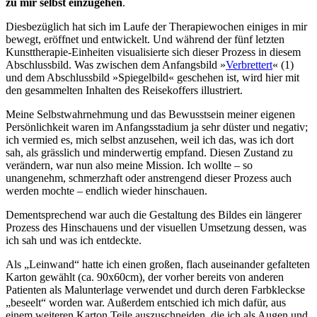
zu mir selbst einzugehen
.
Diesbezüglich hat sich im Laufe der Therapiewochen einiges in mir
bewegt, eröffnet und entwickelt. Und während der fünf letzten
Kunsttherapie-Einheiten visualisierte sich dieser Prozess in diesem
Abschlussbild. Was zwischen dem Anfangsbild »
Verbrettert
« (1)
und dem Abschlussbild »Spiegelbild« geschehen ist, wird hier mit
den gesammelten Inhalten des Reisekoffers illustriert.
Meine Selbstwahrnehmung und das Bewusstsein meiner eigenen
Persönlichkeit waren im Anfangsstadium ja sehr düster und negativ;
ich vermied es, mich selbst anzusehen, weil ich das, was ich dort
sah, als grässlich und minderwertig empfand. Diesen Zustand zu
verändern, war nun also meine Mission. Ich wollte – so
unangenehm, schmerzhaft oder anstrengend dieser Prozess auch
werden mochte – endlich wieder hinschauen.
Dementsprechend war auch die Gestaltung des Bildes ein längerer
Prozess des Hinschauens und der visuellen Umsetzung dessen, was
ich sah und was ich entdeckte.
Als „Leinwand“ hatte ich einen großen, flach auseinander gefalteten
Karton gewählt (ca. 90x60cm), der vorher bereits von anderen
Patienten als Malunterlage verwendet und durch deren Farbkleckse
„beseelt“ worden war. Außerdem entschied ich mich dafür, aus
einem weiteren Karton Teile auszuschneiden, die ich als Augen und