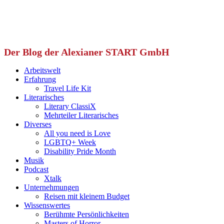
Der Blog der Alexianer START GmbH
Arbeitswelt
Erfahrung
Travel Life Kit
Literarisches
Literary ClassiX
Mehrteiler Literarisches
Diverses
All you need is Love
LGBTQ+ Week
Disability Pride Month
Musik
Podcast
Xtalk
Unternehmungen
Reisen mit kleinem Budget
Wissenswertes
Berühmte Persönlichkeiten
Masters of Horror