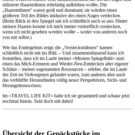
stilisierte Haarsträhnen reliefartig aufkleben wollte. Die
„Haarsträhnen“ waren groß und dominant; sie würden einen
größeren Teil des Bildes inklusive des einen Auges verdecken.
(Beim Blick in den Spiegel sah ich schließlich auch so aus: Hinter
meinen Haaren konnte ich mich immer vortrefflich verstecken,
wenn ich nicht gesehen werden wollte – weder von anderen noch
von mir selbst.)
Wie das Endergebnis zeigt: die „Verstecksträhnen“ kamen
schließlich nicht mit ins Bild. – Und zusammenfassend kann ich
feststellen, dass ich im Laufe meiner »Mission Spiegelbild« zum
einen das Mich-Erinnern und Wieder-Neu-Entdecken alter eigener
Schätze – meiner sogenannten Ressourcen – erlebte, die im Laufe
der Zeit im Verborgenen gelandet waren, zum anderen aber auch
das verblüffte Herausfinden völlig neuer Perspektiven, Sicht- und
Herangehensweisen.
Im »TRAVEL LIFE KIT« habe ich sie gesammelt und schaue jetzt
nochmal hinein. Seid doch mit dabei!
Übersicht der Gepäckstücke im