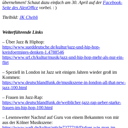
übernehmen! Schaut dazu einfach am 30. April auf der
Facebook-
Seite des AlexOffice
vorbei.
: )
Titelbild:
JK Chebli
Weiterführende Links
– Über Jazz & Hiphop:
https://www.sueddeutsche.de/kultur/jazz-und-hip-hop-
kreisfoermiges-denken-1.4788546
https://www.srf.ch/kultur/musik/jazz-und-hip-hop-mehr-als-nur-ein-
flirt
– Speziell in London ist Jazz seit einigen Jahren wieder groß im
Kommen:
https://www.deutschlandfunk.de/musikszene-in-london-all-that-new-
jazz-100.html
– Frauen im Jazz-Rap:
https://www.deutschlandfunk.de/weiblicher-jazz-rap-ueber-starke-
frauen-im-hip-hop-100.html
– Lesenswerter Nachruf auf Guru von einem Bekannten von mir
aus der Kölner Musikszene:
https://www.welt.de/kultur/article7277719/Dafuer-wie-man-im-