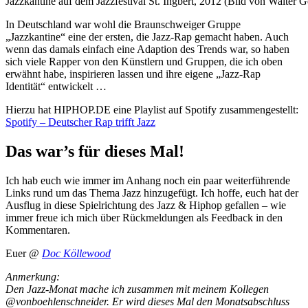
Jazzkantine auf dem Jazzfestival St. Ingbert, 2012 (Bild von Walter 
In Deutschland war wohl die Braunschweiger Gruppe
„Jazzkantine“ eine der ersten, die Jazz-Rap gemacht haben. Auch
wenn das damals einfach eine Adaption des Trends war, so haben
sich viele Rapper von den Künstlern und Gruppen, die ich oben
erwähnt habe, inspirieren lassen und ihre eigene „Jazz-Rap
Identität“ entwickelt …
Hierzu hat HIPHOP.DE eine Playlist auf Spotify zusammengestellt:
Spotify – Deutscher Rap trifft Jazz
Das war’s für dieses Mal!
Ich hab euch wie immer im Anhang noch ein paar weiterführende
Links rund um das Thema Jazz hinzugefügt. Ich hoffe, euch hat der
Ausflug in diese Spielrichtung des Jazz & Hiphop gefallen – wie
immer freue ich mich über Rückmeldungen als Feedback in den
Kommentaren.
Euer @
Doc Köllewood
Anmerkung:
Den Jazz-Monat mache ich zusammen mit meinem Kollegen
@vonboehlenschneider. Er wird dieses Mal den Monatsabschluss