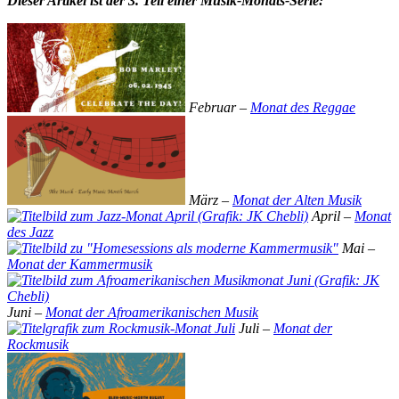
Dieser Artikel ist der 3.
Teil einer Musik-Monats-Serie:
Februar –
Monat des Reggae
März –
Monat der Alten Musik
April –
Monat
des Jazz
Mai –
Monat der Kammermusik
Juni –
Monat der Afroamerikanischen Musik
Juli –
Monat der
Rockmusik