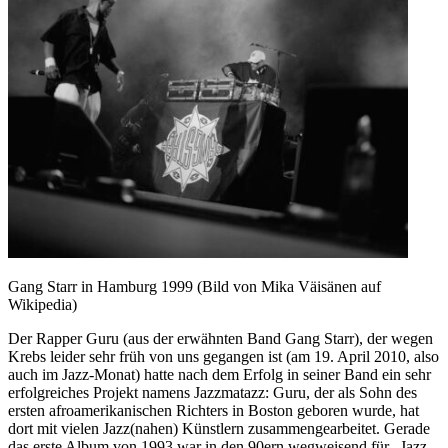
Gang Starr in Hamburg 1999 (Bild von Mika Väisänen auf
Wikipedia)
Der Rapper Guru (aus der erwähnten Band Gang Starr), der wegen
Krebs leider sehr früh von uns gegangen ist (am 19. April 2010, also
auch im Jazz-Monat) hatte nach dem Erfolg in seiner Band ein sehr
erfolgreiches Projekt namens Jazzmatazz: Guru, der als Sohn des
ersten afroamerikanischen Richters in Boston geboren wurde, hat
dort mit vielen Jazz(nahen) Künstlern zusammengearbeitet. Gerade
das erste Album von 1993 war in den 90ern wegweisend für „Jazz-