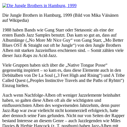
Die Jungle Brothers in Hamburg, 1999 (Bild von Mika Väisänen
auf Wikipedia)
1988 haben Bands wie Gang Starr oder Stetasonic als eine der
ersten Bands Jazz Samples benutzt. Das kam so gut an, dass auf
Albumlänge („No More Mr Nice Guy“ von Gang Starr, „Mo Better
Blues OST & Straight out oft he Jungle“) von den Jungle Brothers
Alben mit starken Jazzeinfluss erschienen sind. – Somit zählen viele
dieser Jazz-Raps zu Acid-Jazz.
Viele Gruppen haben sich über die „Native Tongue Posse“
gegenseitig inspiriert – so kam es, dass diese Elemente auch in den
Debütalben von De La Soul („3 Feet High and Rising“) und A Tribe
Called Quest („Peoples Instinctive Travels and the Paths of Ryhtm“)
Einzug hielten.
Auch wenn Nachfolge-Alben oft weniger Jazzelemente beinhaltet
haben, so galten diese Alben oft als die wichtigsten und
einflussreichsten Alben des wegweisenden Jahrzehnts, denn purer
Jazz-Rap war zwar vielleicht nicht kommerziell erfolgreich, hatte
aber dennoch seine Fans gefunden. Nicht nur von Seiten der Rapper
bestand Interesse an diesem Genre – auch Jazzlegenden wie Miles
Davies & Herbie Hancock (z. T. posthum) haben Jazz-Alben mit