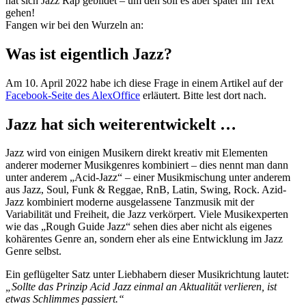
hat sich Jazz Rap gebildet – um den soll es aber später im Text
gehen!
Fangen wir bei den Wurzeln an:
Was ist eigentlich Jazz?
Am 10. April 2022 habe ich diese Frage in einem Artikel auf der
Facebook-Seite des AlexOffice
erläutert. Bitte lest dort nach.
Jazz hat sich weiterentwickelt …
Jazz wird von einigen Musikern direkt kreativ mit Elementen
anderer moderner Musikgenres kombiniert – dies nennt man dann
unter anderem „Acid-Jazz“ – einer Musikmischung unter anderem
aus Jazz, Soul, Funk & Reggae, RnB, Latin, Swing, Rock. Azid-
Jazz kombiniert moderne ausgelassene Tanzmusik mit der
Variabilität und Freiheit, die Jazz verkörpert. Viele Musikexperten
wie das „Rough Guide Jazz“ sehen dies aber nicht als eigenes
kohärentes Genre an, sondern eher als eine Entwicklung im Jazz
Genre selbst.
Ein geflügelter Satz unter Liebhabern dieser Musikrichtung lautet:
„Sollte das Prinzip Acid Jazz einmal an Aktualität verlieren, ist
etwas Schlimmes passiert.“