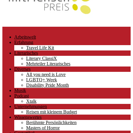
Arbeitswelt
Erfahrung
Travel Life Kit
Literarisches
Literary ClassiX
Mehrteiler Literarisches
Diverses
All you need is Love
LGBTQ+ Week
Disability Pride Month
Musik
Podcast
Xtalk
Unternehmungen
Reisen mit kleinem Budget
Wissenswertes
Berühmte Persönlichkeiten
Masters of Horror