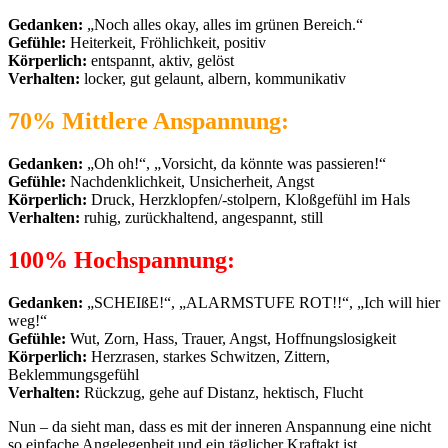
Gedanken:
„Noch alles okay, alles im grünen Bereich.“
Gefühle:
Heiterkeit, Fröhlichkeit, positiv
Körperlich:
entspannt, aktiv, gelöst
Verhalten:
locker, gut gelaunt, albern, kommunikativ
70% Mittlere Anspannung:
Gedanken:
„Oh oh!“, „Vorsicht, da könnte was passieren!“
Gefühle:
Nachdenklichkeit, Unsicherheit, Angst
Körperlich:
Druck, Herzklopfen/-stolpern, Kloßgefühl im Hals
Verhalten:
ruhig, zurückhaltend, angespannt, still
100% Hochspannung:
Gedanken:
„SCHEIßE!“, „ALARMSTUFE ROT!!“, „Ich will hier
weg!“
Gefühle:
Wut, Zorn, Hass, Trauer, Angst, Hoffnungslosigkeit
Körperlich:
Herzrasen, starkes Schwitzen, Zittern,
Beklemmungsgefühl
Verhalten:
Rückzug, gehe auf Distanz, hektisch, Flucht
Nun – da sieht man, dass es mit der inneren Anspannung eine nicht
so einfache Angelegenheit und ein täglicher Kraftakt ist.