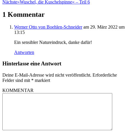
Nächste
»Wuschel, die Kuschelspinne« – Teil 6
1 Kommentar
Werner Otto von Boehlen-Schneider
am 29. März 2022 um
13:15
Ein sensibler Natureindruck, danke dafür!
Antworten
Hinterlasse eine Antwort
Deine E-Mail-Adresse wird nicht veröffentlicht.
Erforderliche
Felder sind mit
*
markiert
KOMMENTAR