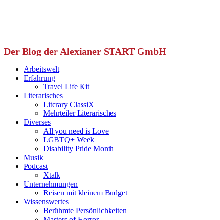
Der Blog der Alexianer START GmbH
Arbeitswelt
Erfahrung
Travel Life Kit
Literarisches
Literary ClassiX
Mehrteiler Literarisches
Diverses
All you need is Love
LGBTQ+ Week
Disability Pride Month
Musik
Podcast
Xtalk
Unternehmungen
Reisen mit kleinem Budget
Wissenswertes
Berühmte Persönlichkeiten
Masters of Horror