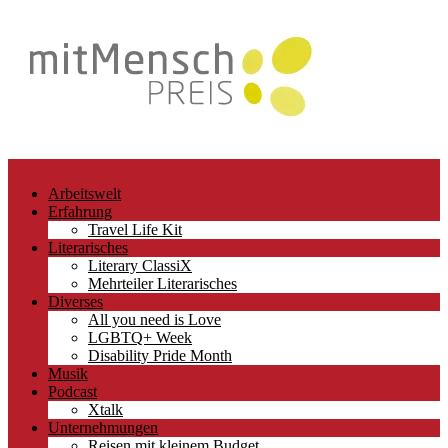
Arbeitswelt
Erfahrung
Travel Life Kit
Literarisches
Literary ClassiX
Mehrteiler Literarisches
Diverses
All you need is Love
LGBTQ+ Week
Disability Pride Month
Musik
Podcast
Xtalk
Unternehmungen
Reisen mit kleinem Budget