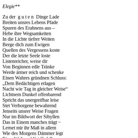
Elegie**
Zu der g u t e n Dinge Lade
Breiten unsres Lebens Pfade
Spuren des Erahnens aus –
Hebe ihre Wegsamkeiten
In die Lichte tiefrer Weiten
Berge dich zum Ewigen
Quellen des Vergessens koste
Der die letzte Seele loste
Listenreicher, weise dir
Von Beginnen edle Tränke
Werde ärmer reich und schenke
Einen Wahres gründnen Schluss:
„Dem Bedächtigen erlagen
Nacht wie Tag in gleicher Weise“
Lichtnem Dunkel offenbarend
Spricht das unergreifbar leise
Stet Verborgene bewahrend
Jenseits unsrer Weise Fragen
Nur im Bildwort der Sibyllen
Das in Einem manches trägt −
Lernet mir ihr Maß in allem
Wie des Morgens Dämmer legt