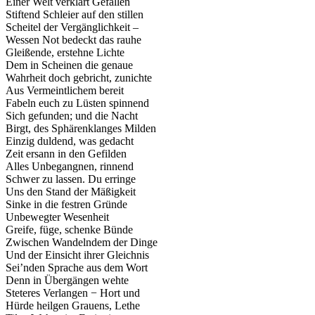
Einer Welt verklärt Gefallen
Stiftend Schleier auf den stillen
Scheitel der Vergänglichkeit –
Wessen Not bedeckt das rauhe
Gleißende, erstehne Lichte
Dem in Scheinen die genaue
Wahrheit doch gebricht, zunichte
Aus Vermeintlichem bereit
Fabeln euch zu Lüsten spinnend
Sich gefunden; und die Nacht
Birgt, des Sphärenklanges Milden
Einzig duldend, was gedacht
Zeit ersann in den Gefilden
Alles Unbegangnen, rinnend
Schwer zu lassen. Du erringe
Uns den Stand der Mäßigkeit
Sinke in die festren Gründe
Unbewegter Wesenheit
Greife, füge, schenke Bünde
Zwischen Wandelndem der Dinge
Und der Einsicht ihrer Gleichnis
Sei’nden Sprache aus dem Wort
Denn in Übergängen wehte
Steteres Verlangen − Hort und
Hürde heilgen Grauens, Lethe