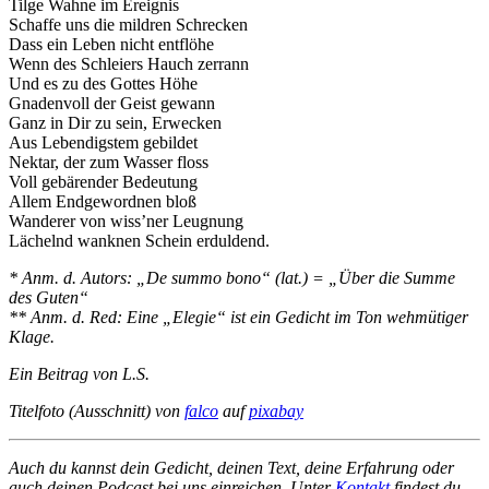
Tilge Wahne im Ereignis
Schaffe uns die mildren Schrecken
Dass ein Leben nicht entflöhe
Wenn des Schleiers Hauch zerrann
Und es zu des Gottes Höhe
Gnadenvoll der Geist gewann
Ganz in Dir zu sein, Erwecken
Aus Lebendigstem gebildet
Nektar, der zum Wasser floss
Voll gebärender Bedeutung
Allem Endgewordnen bloß
Wanderer von wiss’ner Leugnung
Lächelnd wanknen Schein erduldend.
* Anm. d. Autors:
„De summo bono“ (lat.) = „Über die Summe
des Guten“
** Anm. d. Red: Eine „Elegie“ ist ein Gedicht im Ton wehmütiger
Klage.
Ein Beitrag von L.S.
Titelfoto (Ausschnitt) von
falco
auf
pixabay
Auch du kannst dein Gedicht, deinen Text, deine Erfahrung oder
auch deinen Podcast bei uns einreichen. Unter
Kontakt
findest du