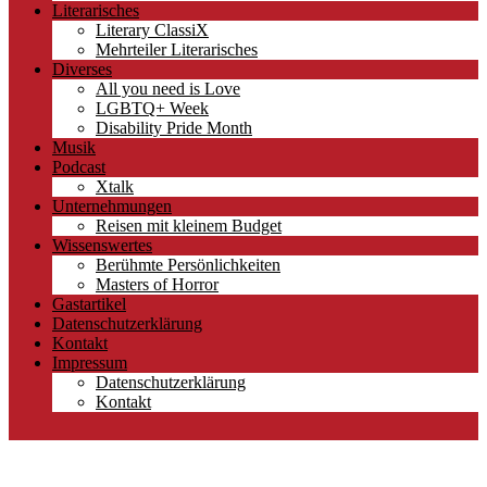
Literarisches
Literary ClassiX
Mehrteiler Literarisches
Diverses
All you need is Love
LGBTQ+ Week
Disability Pride Month
Musik
Podcast
Xtalk
Unternehmungen
Reisen mit kleinem Budget
Wissenswertes
Berühmte Persönlichkeiten
Masters of Horror
Gastartikel
Datenschutzerklärung
Kontakt
Impressum
Datenschutzerklärung
Kontakt