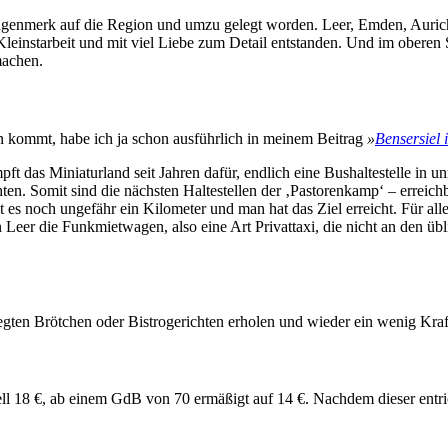
 Augenmerk auf die Region und umzu gelegt worden. Leer, Emden, Auri
leinstarbeit und mit viel Liebe zum Detail entstanden. Und im oberen 
machen.
 kommt, habe ich ja schon ausführlich in meinem Beitrag
»
Bensersiel 
ft das Miniaturland seit Jahren dafür, endlich eine Bushaltestelle in 
ten. Somit sind die nächsten Haltestellen der ‚Pastorenkamp‘ – erreic
es noch ungefähr ein Kilometer und man hat das Ziel erreicht. Für alle
Leer die Funkmietwagen, also eine Art Privattaxi, die nicht an den übl
legten Brötchen oder Bistrogerichten erholen und wieder ein wenig Kra
ell 18 €, ab einem GdB von 70 ermäßigt auf 14 €. Nachdem dieser entri