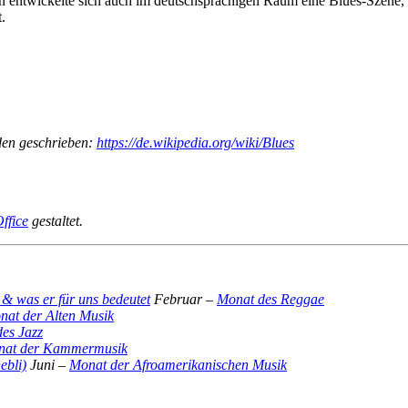
n entwickelte sich auch im deutschsprachigen Raum eine Blues-Szene, 
.
aden geschrieben:
https://de.wikipedia.org/wiki/Blues
ffice
gestaltet.
Februar –
Monat des Reggae
nat der Alten Musik
es Jazz
nat der Kammermusik
Juni –
Monat der Afroamerikanischen Musik