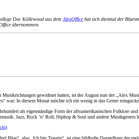
Kollege Doc Köllewood aus dem
AlexOffice
hat sich diesmal der Bluesm
exOffice übernommen.
en Musikrichtungen gewidmet hatten, ist der August nun der „Alex Mu
es“ war: In diesem Monat möchte ich ein wenig in das Genre reingucke
hundert als eigenständige Form der afroamerikanischen Folklore und bi
rmusik. Jazz, Rock ’n‘ Roll, Hiphop & Soul und andere Musikgenres 
el Blue“, also „Ich bin Traurig“, ist eine bildhafte Darstellung der m