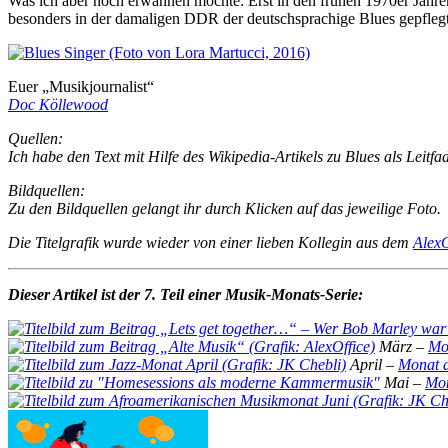
Was ich aber noch erwähnen möchte: Erst in den frühen 1970er Jahre
besonders in der damaligen DDR der deutschsprachige Blues gepflegt
Euer „Musikjournalist“
Doc Köllewood
Quellen:
Ich habe den Text mit Hilfe des Wikipedia-Artikels zu Blues als Leitf
Bildquellen:
Zu den Bildquellen gelangt ihr durch Klicken auf das jeweilige Foto.
Die Titelgrafik wurde wieder von einer lieben Kollegin aus dem
AlexO
Dieser Artikel ist der 7.
Teil einer Musik-Monats-Serie:
März –
Mo
April –
Monat d
Mai –
Mo