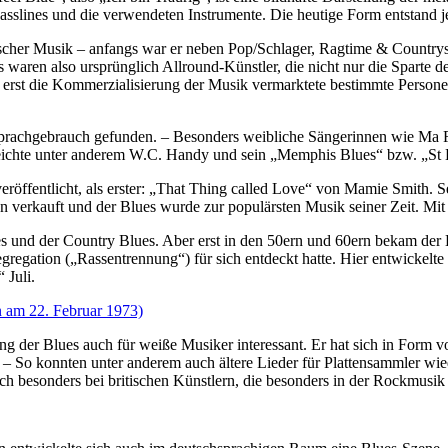
asslines und die verwendeten Instrumente. Die heutige Form entstand j
ischer Musik – anfangs war er neben Pop/Schlager, Ragtime & Countrys
 Es waren also ursprünglich Allround-Künstler, die nicht nur die Sparte
erst die Kommerzialisierung der Musik vermarktete bestimmte Personen 
 Sprachgebrauch gefunden. – Besonders weibliche Sängerinnen wie Ma R
eichte unter anderem W.C. Handy und sein „Memphis Blues“ bzw. „St L
öffentlicht, als erster: „That Thing called Love“ von Mamie Smith. Sein
 verkauft und der Blues wurde zur populärsten Musik seiner Zeit. Mit d
s und der Country Blues. Aber erst in den 50ern und 60ern bekam der 
gregation („Rassentrennung“) für sich entdeckt hatte. Hier entwicke
 Juli.
 der Blues auch für weiße Musiker interessant. Er hat sich in Form vo
. – So konnten unter anderem auch ältere Lieder für Plattensammler wie
uch besonders bei britischen Künstlern, die besonders in der Rockmus