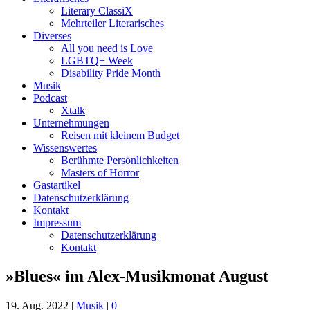
Literary ClassiX
Mehrteiler Literarisches
Diverses
All you need is Love
LGBTQ+ Week
Disability Pride Month
Musik
Podcast
Xtalk
Unternehmungen
Reisen mit kleinem Budget
Wissenswertes
Berühmte Persönlichkeiten
Masters of Horror
Gastartikel
Datenschutzerklärung
Kontakt
Impressum
Datenschutzerklärung
Kontakt
»Blues« im Alex-Musikmonat August
19. Aug. 2022
|
Musik
|
0