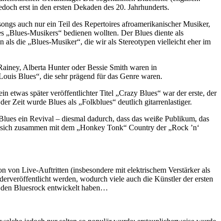
edoch erst in den ersten Dekaden des 20. Jahrhunderts.
ongs auch nur ein Teil des Repertoires afroamerikanischer Musiker,
 des „Blues-Musikers“ bedienen wollten. Der Blues diente als
als die „Blues-Musiker“, die wir als Stereotypen vielleicht eher im
ainey, Alberta Hunter oder Bessie Smith waren in
ouis Blues“, die sehr prägend für das Genre waren.
 etwas später veröffentlichter Titel „Crazy Blues“ war der erste, der
er Zeit wurde Blues als „Folkblues“ deutlich gitarrenlastiger.
Blues ein Revival – diesmal dadurch, dass das weiße Publikum, das
lte sich zusammen mit dem „Honkey Tonk“ Country der „Rock ’n‘
n von Live-Auftritten (insbesondere mit elektrischem Verstärker als
derveröffentlicht werden, wodurch viele auch die Künstler der ersten
ik den Bluesrock entwickelt haben…