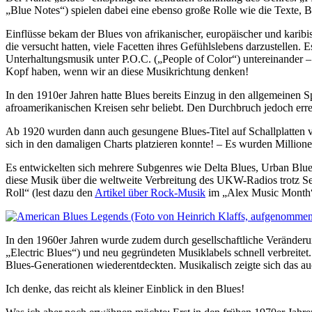
„Blue Notes“) spielen dabei eine ebenso große Rolle wie die Texte, B
Einflüsse bekam der Blues von afrikanischer, europäischer und karib
die versucht hatten, viele Facetten ihres Gefühlslebens darzustellen.
Unterhaltungsmusik unter P.O.C. („People of Color“) untereinander – 
Kopf haben, wenn wir an diese Musikrichtung denken!
In den 1910er Jahren hatte Blues bereits Einzug in den allgemeinen
afroamerikanischen Kreisen sehr beliebt. Den Durchbruch jedoch err
Ab 1920 wurden dann auch gesungene Blues-Titel auf Schallplatten ver
sich in den damaligen Charts platzieren konnte! – Es wurden Millionen
Es entwickelten sich mehrere Subgenres wie Delta Blues, Urban Blue
diese Musik über die weltweite Verbreitung des UKW-Radios trotz Se
Roll“ (lest dazu den
Artikel über Rock-Musik
im „Alex Music Month“
In den 1960er Jahren wurde zudem durch gesellschaftliche Veränderung
„Electric Blues“) und neu gegründeten Musiklabels schnell verbreitet
Blues-Generationen wiederentdeckten. Musikalisch zeigte sich das a
Ich denke, das reicht als kleiner Einblick in den Blues!