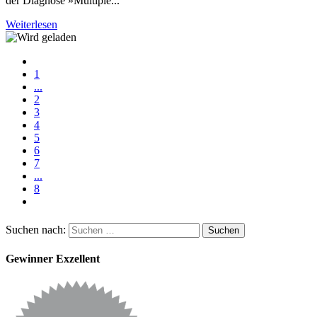
der Diagnose »Multiple...
Weiterlesen
1
...
2
3
4
5
6
7
...
8
Suchen nach:
Gewinner Exzellent