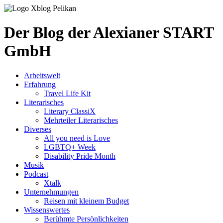
Der Blog der Alexianer START
GmbH
Arbeitswelt
Erfahrung
Travel Life Kit
Literarisches
Literary ClassiX
Mehrteiler Literarisches
Diverses
All you need is Love
LGBTQ+ Week
Disability Pride Month
Musik
Podcast
Xtalk
Unternehmungen
Reisen mit kleinem Budget
Wissenswertes
Berühmte Persönlichkeiten