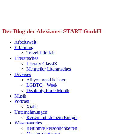
Der Blog der Alexianer START GmbH
Arbeitswelt
Erfahrung
Travel Life Kit
Literarisches
Literary ClassiX
Mehrteiler Literarisches
Diverses
All you need is Love
LGBTQ+ Week
Disability Pride Month
Musik
Podcast
Xtalk
Unternehmungen
Reisen mit kleinem Budget
Wissenswertes
Berühmte Persönlichkeiten
Masters of Horror