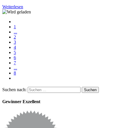
Weiterlesen
1
...
2
3
4
5
6
7
...
8
Suchen nach:
Gewinner Exzellent