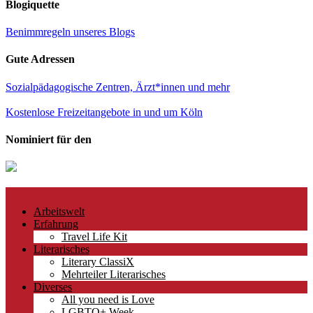
Blogiquette
Benimmregeln unseres Blogs
Gute Adressen
Sozialpädagogische Zentren, Ärzt*innen und mehr
Kostenlose Freizeitangebote in und um Köln
Nominiert für den
Arbeitswelt
Erfahrung
Travel Life Kit
Literarisches
Literary ClassiX
Mehrteiler Literarisches
Diverses
All you need is Love
LGBTQ+ Week