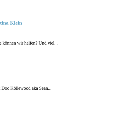
tina Klein
 können wir helfen? Und viel...
ht Doc Köllewood aka Sean...