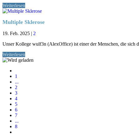
Weiterlesen
Multiple Sklerose
19. Feb. 2025
|
2
Unser Kollege wulf3n (AlexOffice) ist einer der Menschen, die sich d
Weiterlesen
1
...
2
3
4
5
6
7
...
8