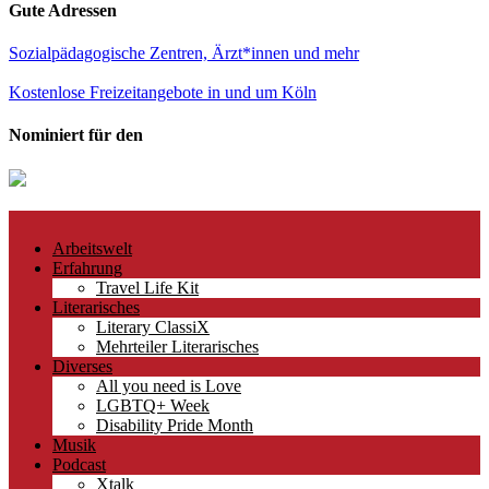
Gute Adressen
Sozialpädagogische Zentren, Ärzt*innen und mehr
Kostenlose Freizeitangebote in und um Köln
Nominiert für den
Arbeitswelt
Erfahrung
Travel Life Kit
Literarisches
Literary ClassiX
Mehrteiler Literarisches
Diverses
All you need is Love
LGBTQ+ Week
Disability Pride Month
Musik
Podcast
Xtalk