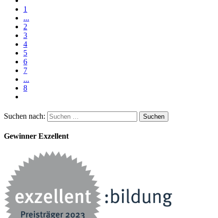
1
...
2
3
4
5
6
7
...
8
Suchen nach:
Gewinner Exzellent