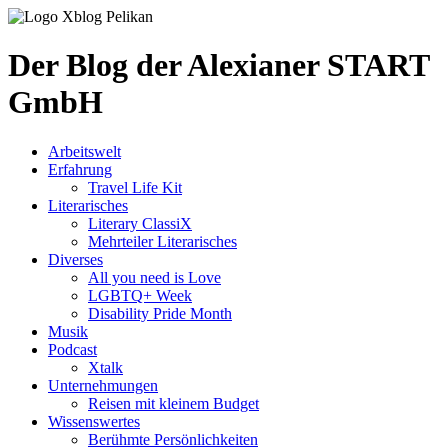
Der Blog der Alexianer START
GmbH
Arbeitswelt
Erfahrung
Travel Life Kit
Literarisches
Literary ClassiX
Mehrteiler Literarisches
Diverses
All you need is Love
LGBTQ+ Week
Disability Pride Month
Musik
Podcast
Xtalk
Unternehmungen
Reisen mit kleinem Budget
Wissenswertes
Berühmte Persönlichkeiten