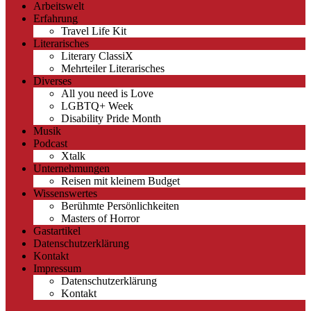
Arbeitswelt
Erfahrung
Travel Life Kit
Literarisches
Literary ClassiX
Mehrteiler Literarisches
Diverses
All you need is Love
LGBTQ+ Week
Disability Pride Month
Musik
Podcast
Xtalk
Unternehmungen
Reisen mit kleinem Budget
Wissenswertes
Berühmte Persönlichkeiten
Masters of Horror
Gastartikel
Datenschutzerklärung
Kontakt
Impressum
Datenschutzerklärung
Kontakt