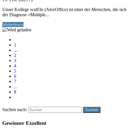
Unser Kollege wulf3n (AlexOffice) ist einer der Menschen, die sich
der Diagnose »Multiple...
Weiterlesen
1
...
2
3
4
5
6
7
...
8
Suchen nach:
Gewinner Exzellent